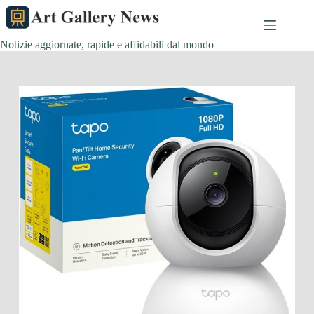
Salta
al
contenuto
Notizie aggiornate, rapide e affidabili dal mondo