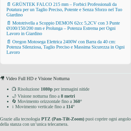
📄 GRÜNTEK FALCO 215 mm – Forbici Professionali da
Potatura per un Taglio Preciso, Potente e Senza Sforzo nel Tuo
Giardino
📄 Mototrivella a Scoppio DEMON 62cc 5,2CV con 3 Punte
Ø100/150/200 mm e Prolunga – Potenza Estrema per Ogni
Lavoro in Giardino
📄 Oregon Motosega Elettrica 2400W con Barra da 40 cm:
Potenza Silenziosa, Taglio Preciso e Massima Sicurezza in Ogni
Lavoro
🎥 Video Full HD e Visione Notturna
📺 Risoluzione
1080p
per immagini nitide
🌙 Visione notturna fino a
8 metri
🔄 Movimento orizzontale fino a
360°
↕ Movimento verticale fino a
114°
Grazie alla tecnologia
PTZ (Pan-Tilt-Zoom)
puoi coprire ogni angolo
della stanza con un’unica telecamera.