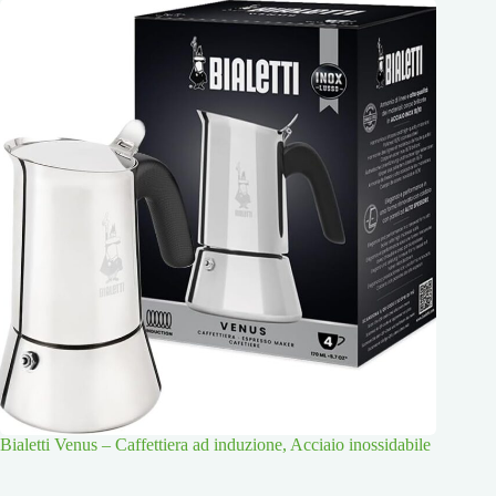
Bialetti Venus – Caffettiera ad induzione, Acciaio inossidabile