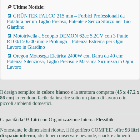
🔎 Ultime Notizie:
📄 GRÜNTEK FALCO 215 mm – Forbici Professionali da
Potatura per un Taglio Preciso, Potente e Senza Sforzo nel Tuo
Giardino
📄 Mototrivella a Scoppio DEMON 62cc 5,2CV con 3 Punte
Ø100/150/200 mm e Prolunga – Potenza Estrema per Ogni
Lavoro in Giardino
📄 Oregon Motosega Elettrica 2400W con Barra da 40 cm:
Potenza Silenziosa, Taglio Preciso e Massima Sicurezza in Ogni
Lavoro
Il design semplice in
colore bianco
e la struttura compatta (
45 x 47,2 x
86 cm
) lo rendono facile da inserire sotto un piano di lavoro o in
piccoli ambienti domestici.
Capacità da 93 Litri con Organizzazione Interna Flessibile
Nonostante le dimensioni ridotte, il frigorifero COMFEE’ offre
93 litri
di spazio interno
, ideali per conservare bevande, snack e alimenti