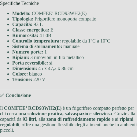
Specifiche Tecniche
Modello:
COMFEE’ RCD93WH2(E)
Tipologia:
Frigorifero monoporta compatto
Capacità:
93 L
Classe energetica:
E
Rumorosità:
41 dB
Controllo temperatura:
regolabile da 1°C a 10°C
Sistema di sbrinamento:
manuale
Numero porte:
1
Ripiani:
3 rimovibili in filo metallico
Porta reversibile:
sì
Dimensioni:
45 x 47,2 x 86 cm
Colore:
bianco
Tensione:
220 V
✅
Conclusione
Il
COMFEE’ RCD93WH2(E)
è un frigorifero compatto perfetto per
chi cerca
una soluzione pratica, salvaspazio e silenziosa
. Grazie alla
capacità da
93 litri
, alla
zona di raffreddamento rapido
e ai
ripiani
regolabili
, offre una gestione flessibile degli alimenti anche in ambienti
piccoli.