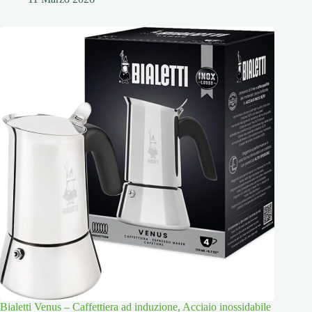
Bialetti Venus – Caffettiera ad induzione, Acciaio inossidabile