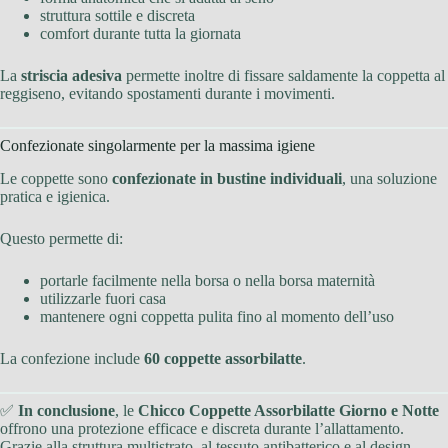
struttura sottile e discreta
comfort durante tutta la giornata
La
striscia adesiva
permette inoltre di fissare saldamente la coppetta al
reggiseno, evitando spostamenti durante i movimenti.
Confezionate singolarmente per la massima igiene
Le coppette sono
confezionate in bustine individuali
, una soluzione
pratica e igienica.
Questo permette di:
portarle facilmente nella borsa o nella borsa maternità
utilizzarle fuori casa
mantenere ogni coppetta pulita fino al momento dell’uso
La confezione include
60 coppette assorbilatte
.
✅
In conclusione
, le
Chicco Coppette Assorbilatte Giorno e Notte
offrono una protezione efficace e discreta durante l’allattamento.
Grazie alla struttura multistrato, al tessuto antibatterico e al design