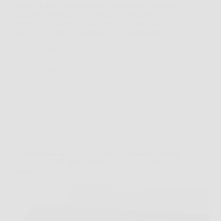
tappeto e aloni sul pavimento è una scena fin troppo
comune. roborock QV 35A nasce proprio per
semplificare questa routine, unendo aspirazione
potente e lavaggio intelligente in un unico gesto.…
Redazione Art Gallery News
17 Marzo 2026
Offerte
Lenovo Idea Tab 11″ 2.5K 90Hz: potenza fluida con
Dimensity 6300, 8GB RAM, 128GB e Tab Pen
inclusa!