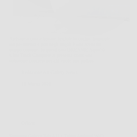
Arrivare a casa e trovare briciole in cucina, impronte
sul pavimento e peli negli angoli è una scena fin
troppo comune. In questi casi DREAME Aqua10
Ultra Track Complete si presenta come una
soluzione concreta per chi vuole una pulizia…
Redazione Art Gallery News
18 Marzo 2026
Offerte
Samsung Galaxy Tab A11+ Tablet Android WiFi