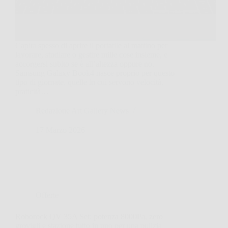
Capita spesso di aprire il portatile al mattino per
lavorare, studiare o gestire mille cose insieme, e
accorgersi subito se è all’altezza oppure no.
Samsung Galaxy Book4 nasce proprio per questo
tipo di giornate, quelle in cui servono velocità,
praticità…
Redazione Art Gallery News
17 Marzo 2026
Offerte
Roborock QV 35A Set: potenza 8000Pa, zero
grovigli e stazione tutto in uno per una pulizia