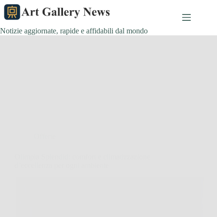
Salta
al
contenuto
Notizie aggiornate, rapide e affidabili dal mondo
Offerte
Olimpia Splendid: comfort e climatizzazione
d’eccellenza per ogni ambiente