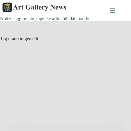
Salta
al
contenuto
Notizie aggiornate, rapide e affidabili dal mondo
Tag
urano in gemelli
Oroscopo
Soldi in arrivo? Lo zodiaco indica il segno zodiacale
favorito ora