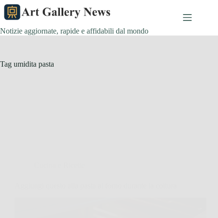
Salta
al
contenuto
Notizie aggiornate, rapide e affidabili dal mondo
Tag
umidita pasta
Cucina e Ricette
Aggiungi questo alla pasta al forno durante la cottura