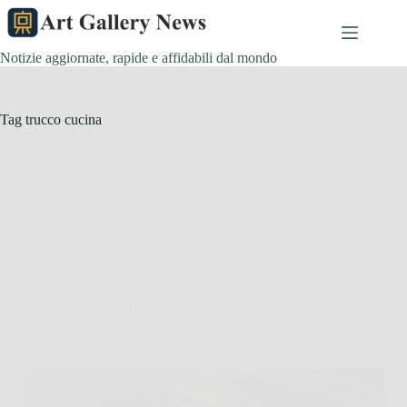
Salta
al
contenuto
Notizie aggiornate, rapide e affidabili dal mondo
Tag
trucco cucina
Cucina e Ricette
Aggiungi questo alla pasta al forno durante la cottura