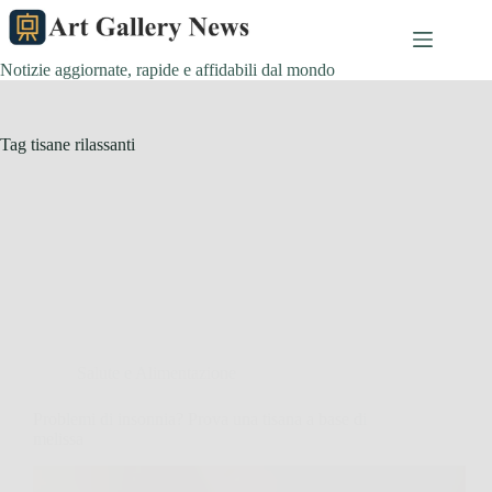
Salta
al
contenuto
Notizie aggiornate, rapide e affidabili dal mondo
Tag
tisane rilassanti
Salute e Alimentazione
Problemi di insonnia? Prova una tisana a base di
melissa