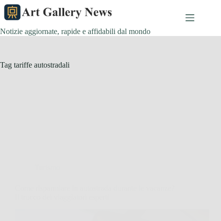
Salta
al
contenuto
Notizie aggiornate, rapide e affidabili dal mondo
Tag
tariffe autostradali
Turismo
Come risparmiare in autostrada durante le vacanze?
Il trucco dei viaggiatori esperti