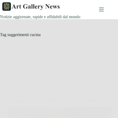
Salta
al
contenuto
Notizie aggiornate, rapide e affidabili dal mondo
Tag
suggerimenti cucina
Cucina e Ricette
Aggiungi questo alla pasta al forno durante la cottura