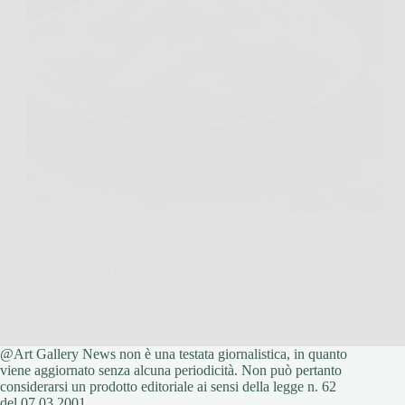
C’è un momento, tra il profumo di scorza di limone e
il fruscio della sfoglia che passa nella macchina, in
cui capisci che le chiacchiere non sono solo un
dolce, sono un rito. E quando senti nominare la
versione di…
Redazione Art Gallery News
@Art Gallery News non è una testata giornalistica, in quanto
1 Febbraio 2026
viene aggiornato senza alcuna periodicità. Non può pertanto
considerarsi un prodotto editoriale ai sensi della legge n. 62
del 07.03.2001.