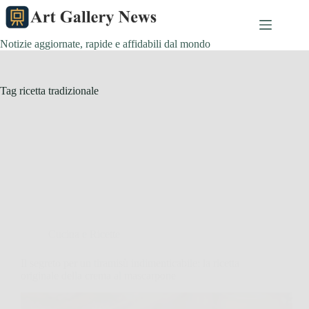
Salta
al
contenuto
Notizie aggiornate, rapide e affidabili dal mondo
Tag
ricetta tradizionale
Cucina e Ricette
Il segreto per un tiramisù indimenticabile: la ricetta
originale della crema al mascarpone