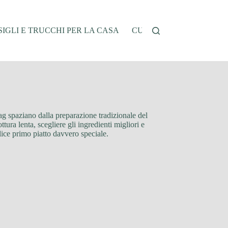
IGLI E TRUCCHI PER LA CASA
CUCINA E RICETTE
G
 tag spaziano dalla preparazione tradizionale del
ttura lenta, scegliere gli ingredienti migliori e
lice primo piatto davvero speciale.