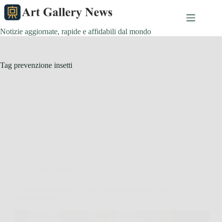
Salta
al
contenuto
Notizie aggiornate, rapide e affidabili dal mondo
Tag
prevenzione insetti
Giardinaggio
Se una falena entra in casa tua non ignorarla: ecco
cosa significa