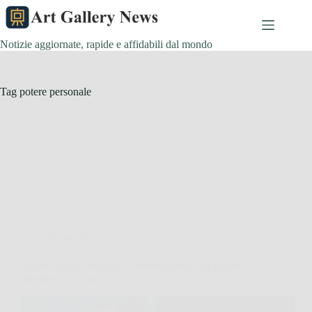
Salta
al
contenuto
Notizie aggiornate, rapide e affidabili dal mondo
Tag
potere personale
Oroscopo
Questo segno zodiacale è sottovalutato, ma sta per
prendersi la rivincita