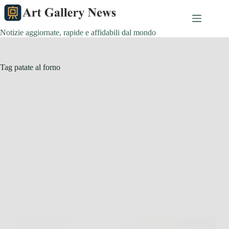
Salta
al
contenuto
Notizie aggiornate, rapide e affidabili dal mondo
Tag
patate al forno
Cucina e Ricette
Prima di cuocere le PATATE provate ad immergerle
in acqua fredda