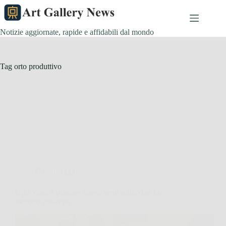
Salta
al
contenuto
Notizie aggiornate, rapide e affidabili dal mondo
Tag
orto produttivo
Giardinaggio
Orto: corri a piantare questi semi subito per un
raccolto garantito