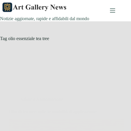
Salta
al
contenuto
Notizie aggiornate, rapide e affidabili dal mondo
Tag
olio essenziale tea tree
Salute e Alimentazione
Olio di tea tree: tutte le modalità di applicazione