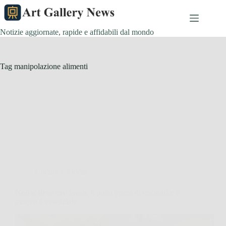
Salta
al
contenuto
Notizie aggiornate, rapide e affidabili dal mondo
Tag
manipolazione alimenti
Cucina e Ricette
Non si deve mai lavare il pollo prima di cucinarlo: il
motivo è essenziale