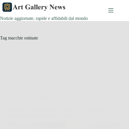
Salta
al
contenuto
Notizie aggiornate, rapide e affidabili dal mondo
Tag
macchie ostinate
Consigli e Trucchi per la casa
Fughe del pavimento nere e sporche? Ecco il metodo
definitivo per sbiancarle senza fatica