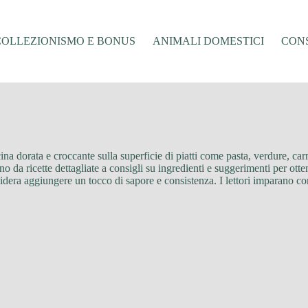
COLLEZIONISMO E BONUS
ANIMALI DOMESTICI
CONS
ina dorata e croccante sulla superficie di piatti come pasta, verdure, car
no da ricette dettagliate a consigli su ingredienti e suggerimenti per otte
esidera aggiungere un tocco di sapore e consistenza. I lettori imparano c