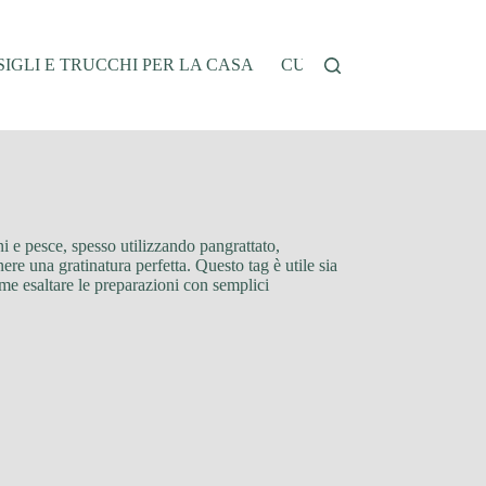
IGLI E TRUCCHI PER LA CASA
CUCINA E RICETTE
G
ni e pesce, spesso utilizzando pangrattato,
nere una gratinatura perfetta. Questo tag è utile sia
ome esaltare le preparazioni con semplici