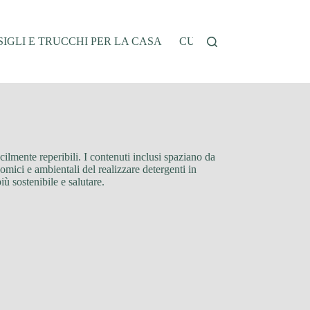
IGLI E TRUCCHI PER LA CASA
CUCINA E RICETTE
G
acilmente reperibili. I contenuti inclusi spaziano da
omici e ambientali del realizzare detergenti in
iù sostenibile e salutare.