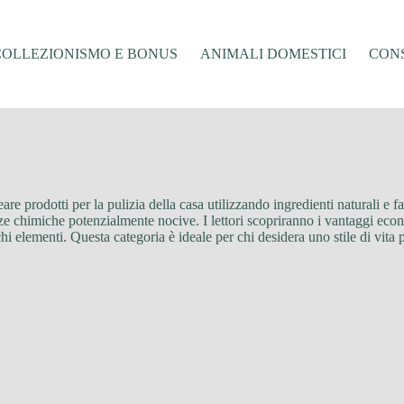
COLLEZIONISMO E BONUS
ANIMALI DOMESTICI
CONS
eare prodotti per la pulizia della casa utilizzando ingredienti naturali e f
nze chimiche potenzialmente nocive. I lettori scopriranno i vantaggi econ
chi elementi. Questa categoria è ideale per chi desidera uno stile di vita p