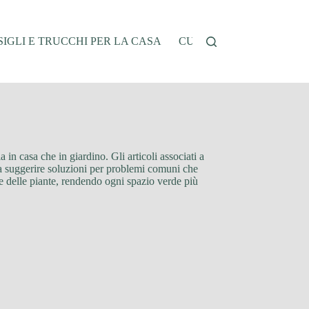
IGLI E TRUCCHI PER LA CASA
CUCINA E RICETTE
G
a in casa che in giardino. Gli articoli associati a
tre a suggerire soluzioni per problemi comuni che
ce delle piante, rendendo ogni spazio verde più