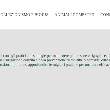
COLLEZIONISMO E BONUS
ANIMALI DOMESTICI
CONS
 i consigli pratici e le strategie per mantenere piante sane e rigogliose, si
i, nell’irrigazione corretta e nella prevenzione di malattie o parassiti, ol
passionati potranno approfondire le migliori pratiche per una cura effica