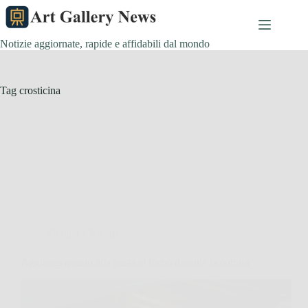
Salta
al
contenuto
Notizie aggiornate, rapide e affidabili dal mondo
Tag
crosticina
Cucina e Ricette
Aggiungi questo alla pasta al forno durante la cottura