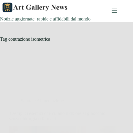
Salta
al
contenuto
Notizie aggiornate, rapide e affidabili dal mondo
Tag
contrazione isometrica
Salute e Alimentazione
3 semplici esercizi che curano il dolore al ginocchio
senza chirurgia o farmaci