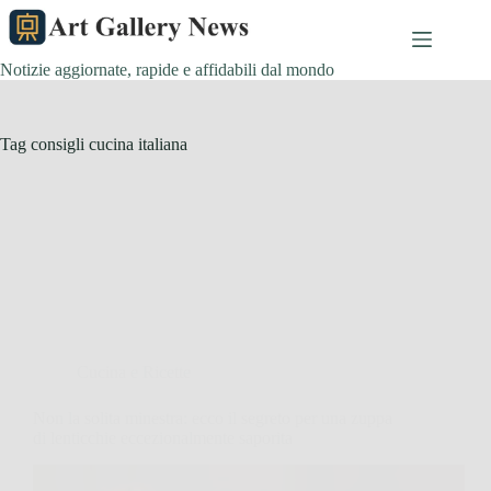
Salta
al
contenuto
Notizie aggiornate, rapide e affidabili dal mondo
Tag
consigli cucina italiana
Cucina e Ricette
Non la solita minestra: ecco il segreto per una zuppa
di lenticchie eccezionalmente saporita