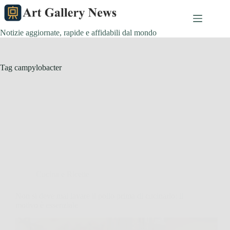
Salta
al
contenuto
Notizie aggiornate, rapide e affidabili dal mondo
Tag
campylobacter
Cucina e Ricette
Non si deve mai lavare il pollo prima di cucinarlo: il
motivo è essenziale