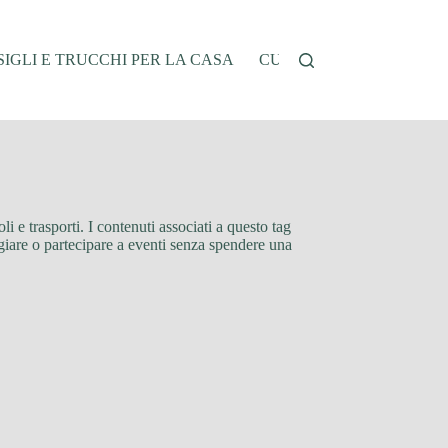
IGLI E TRUCCHI PER LA CASA
CUCINA E RICETTE
G
oli e trasporti. I contenuti associati a questo tag
ggiare o partecipare a eventi senza spendere una