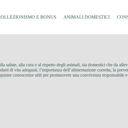
COLLEZIONISMO E BONUS
ANIMALI DOMESTICI
CONS
la salute, alla cura e al rispetto degli animali, sia domestici che da alle
ard di vita adeguati, l’importanza dell’alimentazione corretta, la prevenzi
quisire conoscenze utili per promuovere una convivenza responsabile e s