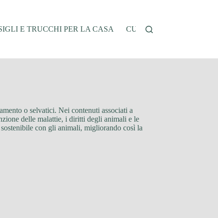
IGLI E TRUCCHI PER LA CASA
CUCINA E RICETTE
G
vamento o selvatici. Nei contenuti associati a
one delle malattie, i diritti degli animali e le
ostenibile con gli animali, migliorando così la