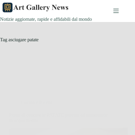
Salta
al
contenuto
Notizie aggiornate, rapide e affidabili dal mondo
Tag
asciugare patate
Cucina e Ricette
Prima di cuocere le PATATE provate ad immergerle
in acqua fredda