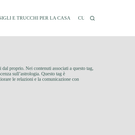
IGLI E TRUCCHI PER LA CASA
CUCINA E RICETTE
G
 dal proprio. Nei contenuti associati a questo tag,
noscenza sull’astrologia. Questo tag è
liorare le relazioni e la comunicazione con