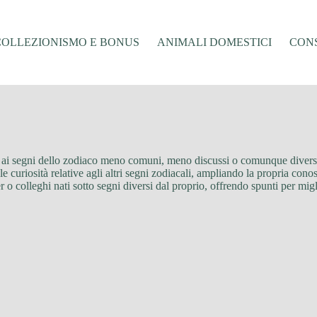
COLLEZIONISMO E BONUS
ANIMALI DOMESTICI
CONS
cati ai segni dello zodiaco meno comuni, meno discussi o comunque diversi
a e le curiosità relative agli altri segni zodiacali, ampliando la propria co
 o colleghi nati sotto segni diversi dal proprio, offrendo spunti per mig