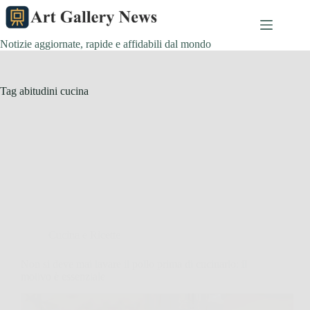
Salta
al
contenuto
Notizie aggiornate, rapide e affidabili dal mondo
Tag
abitudini cucina
Cucina e Ricette
Non si deve mai lavare il pollo prima di cucinarlo: il
motivo è essenziale