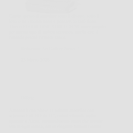
Capita spesso di guardare sotto il divano, sotto il
letto o tra i mobili bassi e pensare, lo farò dopo.
Tineco FLOOR ONE STRETCH S6 nasce proprio
per questo tipo di pulizia scomoda, quella che si
rimanda perché richiede fatica,…
Redazione Art Gallery News
23 Marzo 2026
Offerte
Amazon Echo Show 11 (ultimo modello) con
schermo Full HD da 11″, colori vibranti, audio
spaziale e Alexa: intrattenimento smart che prende
vita in ogni stanza, ora in elegante finitura Grafite