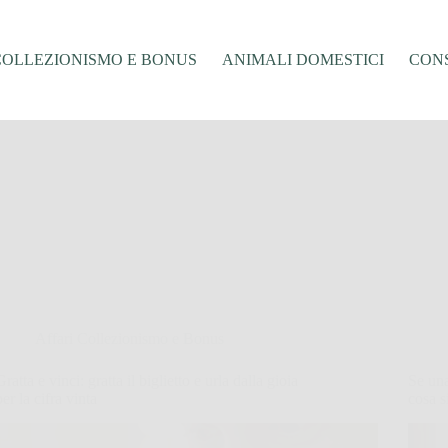
COLLEZIONISMO E BONUS
ANIMALI DOMESTICI
CONS
Affari Collezionismo e Bonus
Gratta e vinci: gratta il biglietto e urla dalla gioia
Se una
per la cifra vinta
cosa s