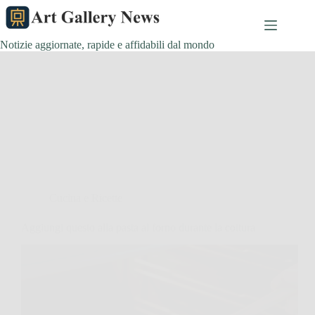
Salta
al
contenuto
Notizie aggiornate, rapide e affidabili dal mondo
Cucina e Ricette
Aggiungi questo alla pasta al forno durante la cottura