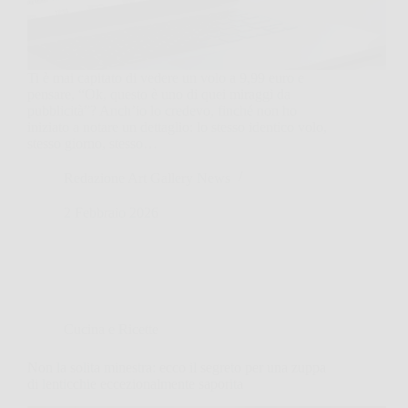
Ti è mai capitato di vedere un volo a 9,99 euro e
pensare, “Ok, questo è uno di quei miraggi da
pubblicità”? Anch’io lo credevo, finché non ho
iniziato a notare un dettaglio: lo stesso identico volo,
stesso giorno, stesso…
Redazione Art Gallery News
2 Febbraio 2026
Cucina e Ricette
Non la solita minestra: ecco il segreto per una zuppa
di lenticchie eccezionalmente saporita