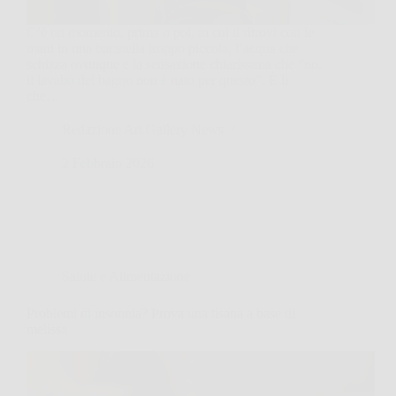
C’è un momento, prima o poi, in cui ti ritrovi con le
mani in una bacinella troppo piccola, l’acqua che
schizza ovunque e la sensazione chiarissima che “no,
il lavabo del bagno non è nato per questo”. È lì
che…
Redazione Art Gallery News
2 Febbraio 2026
Salute e Alimentazione
Problemi di insonnia? Prova una tisana a base di
melissa