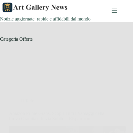
Salta
al
contenuto
Notizie aggiornate, rapide e affidabili dal mondo
Categoria
Offerte
Offerte
Amazon Prime Gratis: Scopri Tutti i Vantaggi della
Prova Gratuita e Inizia Subito a Risparmiare