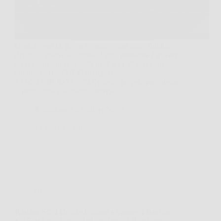
Quando apri un gioco recente e vuoi tutto, fluidità,
dettaglio, reattività, spesso il vero problema è trovare
un portatile che non vada in affanno dopo pochi
minuti. ASUS TUF Gaming A16
FA608PP#B0DYF337MN nasce proprio per questo,
offrendo una soluzione concreta…
Redazione Art Gallery News
18 Marzo 2026
Offerte
Kärcher SC 4 Deluxe Pulitore a Vapore 4 Bar con
Kit EasyFix e Ugelli, Pulisce fino a 130 m² con