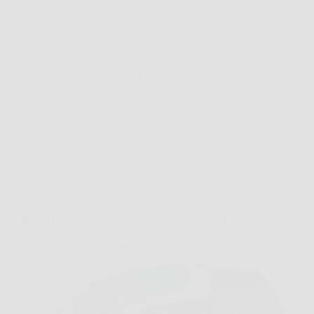
le fughe del bagno o il piano cottura e pensare che il
solito passaggio veloce non basti davvero. In questi
casi Kärcher SC 4 Deluxe EasyFix può diventare
una soluzione concreta, perché…
Redazione Art Gallery News
18 Marzo 2026
Offerte
Bosch IXO Set 7ª Generazione: il Cacciavite a
Batteria Compatto da 3,6 V con 5,5 Nm che Avvita
fino a 190 Viti, con Testa ad Angolo Inclusa!